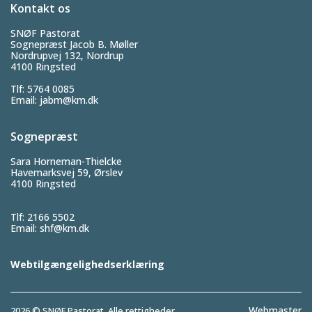
Kontakt os
SNØF Pastorat
Sognepræst Jacob B. Møller
Nordrupvej 132, Nordrup
4100 Ringsted
Tlf: 5764 0085
Email:
jabm@km.dk
Sognepræst
Sara Horneman-Thielcke
Havemarksvej 59, Ørslev
4100 Ringsted
Tlf: 2166 5502
Email:
shf@km.dk
Webtilgængelighedserklæring
Webmaster
2026 © SNØF Pastorat. Alle rettigheder